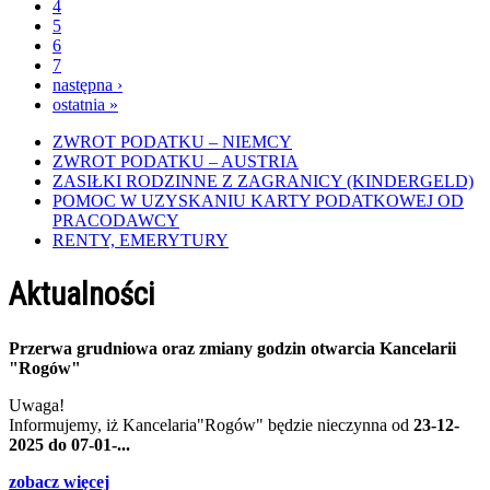
4
5
6
7
następna ›
ostatnia »
ZWROT PODATKU – NIEMCY
ZWROT PODATKU – AUSTRIA
ZASIŁKI RODZINNE Z ZAGRANICY (KINDERGELD)
POMOC W UZYSKANIU KARTY PODATKOWEJ OD
PRACODAWCY
RENTY, EMERYTURY
Aktualności
Przerwa grudniowa oraz zmiany godzin otwarcia Kancelarii
"Rogów"
Uwaga!
Informujemy, iż Kancelaria"Rogów" będzie nieczynna od
23-12-
2025 do 07-01-...
zobacz więcej