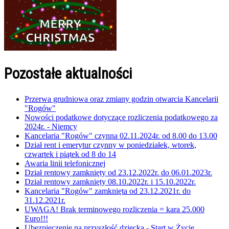
Pozostałe aktualności
Przerwa grudniowa oraz zmiany godzin otwarcia Kancelarii
"Rogów"
Nowości podatkowe dotyczące rozliczenia podatkowego za
2024r. - Niemcy
Kancelaria "Rogów" czynna 02.11.2024r. od 8.00 do 13.00
Dział rent i emerytur czynny w poniedziałek, wtorek,
czwartek i piątek od 8 do 14
Awaria linii telefonicznej
Dział rentowy zamknięty od 23.12.2022r. do 06.01.2023r.
Dział rentowy zamknięty 08.10.2022r. i 15.10.2022r.
Kancelaria "Rogów" zamknięta od 23.12.2021r. do
31.12.2021r.
UWAGA! Brak terminowego rozliczenia = kara 25.000
Euro!!!
Ubezpieczenie na przyszłość dziecka - Start w Życie