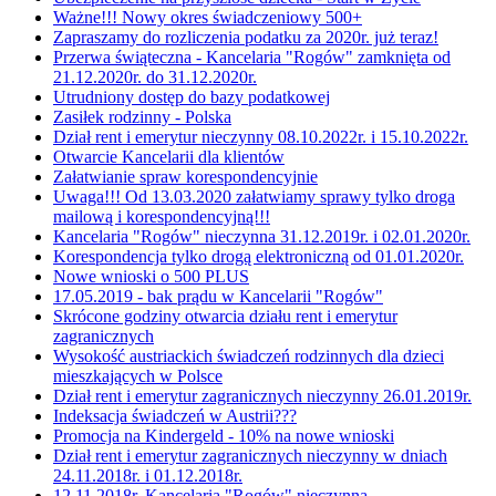
Ważne!!! Nowy okres świadczeniowy 500+
Zapraszamy do rozliczenia podatku za 2020r. już teraz!
Przerwa świąteczna - Kancelaria "Rogów" zamknięta od
21.12.2020r. do 31.12.2020r.
Utrudniony dostęp do bazy podatkowej
Zasiłek rodzinny - Polska
Dział rent i emerytur nieczynny 08.10.2022r. i 15.10.2022r.
Otwarcie Kancelarii dla klientów
Załatwianie spraw korespondencyjnie
Uwaga!!! Od 13.03.2020 załatwiamy sprawy tylko droga
mailową i korespondencyjną!!!
Kancelaria "Rogów" nieczynna 31.12.2019r. i 02.01.2020r.
Korespondencja tylko drogą elektroniczną od 01.01.2020r.
Nowe wnioski o 500 PLUS
17.05.2019 - bak prądu w Kancelarii "Rogów"
Skrócone godziny otwarcia działu rent i emerytur
zagranicznych
Wysokość austriackich świadczeń rodzinnych dla dzieci
mieszkających w Polsce
Dział rent i emerytur zagranicznych nieczynny 26.01.2019r.
Indeksacja świadczeń w Austrii???
Promocja na Kindergeld - 10% na nowe wnioski
Dział rent i emerytur zagranicznych nieczynny w dniach
24.11.2018r. i 01.12.2018r.
12.11.2018r. Kancelaria "Rogów" nieczynna